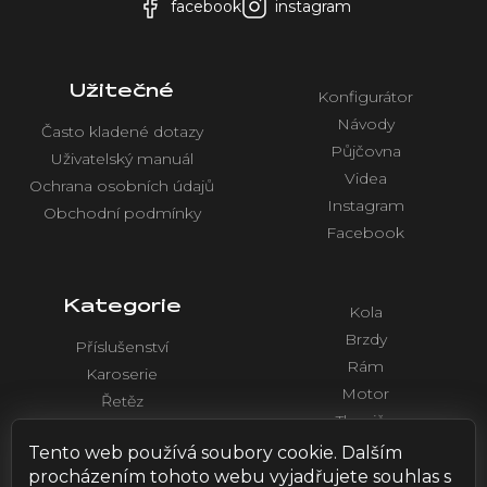
facebook
instagram
Užitečné
Konfigurátor
Návody
Často kladené dotazy
Půjčovna
Uživatelský manuál
Videa
Ochrana osobních údajů
Instagram
Obchodní podmínky
Facebook
Kategorie
Kola
Brzdy
Příslušenství
Rám
Karoserie
Motor
Řetěz
Tlumiče
Chlazení
Řídítka a ovládaní
Tento web používá soubory cookie. Dalším
Elektronika
procházením tohoto webu vyjadřujete souhlas s