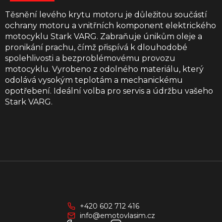
Těsnění levého krytu motoru je důležitou součástí
ochrany motoru a vnitřních komponent elektrického
motocyklu Stark VARG. Zabraňuje únikům oleje a
pronikání prachu, čímž přispívá k dlouhodobé
spolehlivosti a bezproblémovému provozu
motocyklu. Vyrobeno z odolného materiálu, který
odolává vysokým teplotám a mechanickému
opotřebení. Ideální volba pro servis a údržbu vašeho
Stark VARG.
Z
á
p
a
+420 602 712 416
t
info@emotovlasim.cz
í