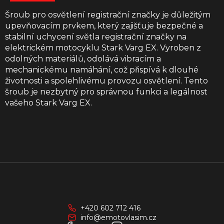
Šroub pro osvětlení registrační značky je důležitým
upevňovacím prvkem, který zajišťuje bezpečné a
stabilní uchycení světla registrační značky na
elektrickém motocyklu Stark Varg EX. Vyroben z
odolných materiálů, odolává vibracím a
mechanickému namáhání, což přispívá k dlouhé
životnosti a spolehlivému provozu osvětlení. Tento
šroub je nezbytný pro správnou funkci a legálnost
vašeho Stark Varg EX.
Z
á
p
a
+420 602 712 416
t
info@emotovlasim.cz
í