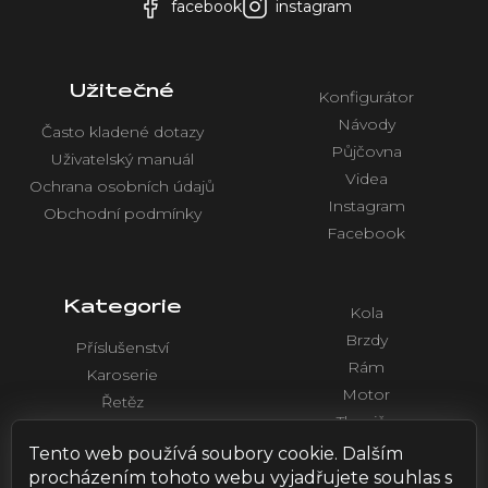
facebook
instagram
Užitečné
Konfigurátor
Návody
Často kladené dotazy
Půjčovna
Uživatelský manuál
Videa
Ochrana osobních údajů
Instagram
Obchodní podmínky
Facebook
Kategorie
Kola
Brzdy
Příslušenství
Rám
Karoserie
Motor
Řetěz
Tlumiče
Chlazení
Řídítka a ovládaní
Tento web používá soubory cookie. Dalším
Elektronika
procházením tohoto webu vyjadřujete souhlas s