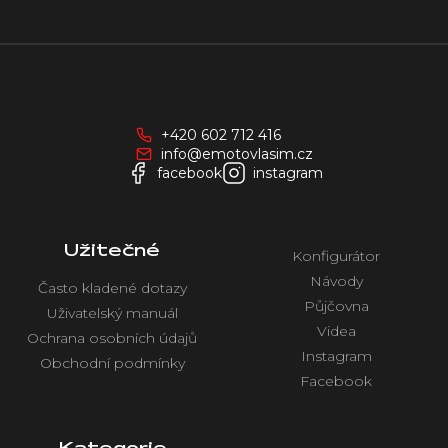
Z
á
p
a
+420 602 712 416
t
info@emotovlasim.cz
í
facebook
instagram
Užitečné
Konfigurátor
Návody
Často kladené dotazy
Půjčovna
Uživatelský manuál
Videa
Ochrana osobních údajů
Instagram
Obchodní podmínky
Facebook