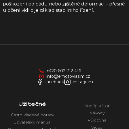
poškození po pádu nebo zjištěné deformaci – přesné
uložení vidlic je základ stabilního řízení.
Z
á
p
a
+420 602 712 416
t
info@emotovlasim.cz
í
facebook
instagram
Užitečné
Konfigurátor
Návody
Často kladené dotazy
Půjčovna
Uživatelský manuál
Videa