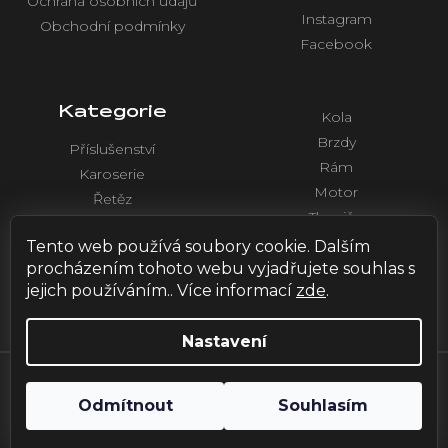
Ochrana osobních údajů
Instagram
Obchodní podmínky
Facebook
Kategorie
Kola
Brzdy
Příslušenství
Rám
Karoserie
Motor
Řetěz
Tlumiče
Chlazení
Řídítka a ovládaní
Tento web používá soubory cookie. Dalším
Elektronika
procházením tohoto webu vyjadřujete souhlas s
jejich používáním.. Více informací
zde
.
Nastavení
Vytvořil Shoptet
| Design by
HOX.red
Odmítnout
Souhlasím
Copyright 2026
Emoto Vlašim
. Všechna práva vyhrazena.