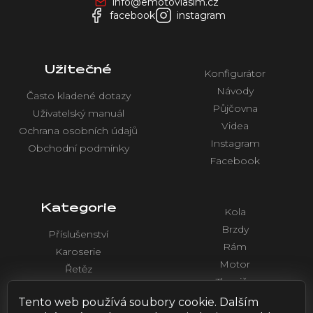
info@emotovlasim.cz
í
facebook
instagram
Užitečné
Konfigurátor
Návody
Často kladené dotazy
Půjčovna
Uživatelský manuál
Videa
Ochrana osobních údajů
Instagram
Obchodní podmínky
Facebook
Kategorie
Kola
Brzdy
Příslušenství
Rám
Karoserie
Motor
Řetěz
Tlumiče
Chlazení
Řídítka a ovládaní
Tento web používá soubory cookie. Dalším
Elektronika