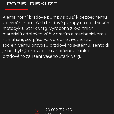
POPIS
DISKUZE
Klema horní brzdové pumpy slouží k bezpečnému
upevnění horní části brzdové pumpy na elektrickém
motocyklu Stark Varg. Vyrobena z kvalitních
materiálů odolných vůči vibracím a mechanickému
namáhání, což přispívá k dlouhé životnosti a
spolehlivému provozu brzdového systému. Tento díl
je nezbytný pro stabilitu a správnou funkci
brzdového zařízení vašeho Stark Varg.
Z
á
p
a
+420 602 712 416
t