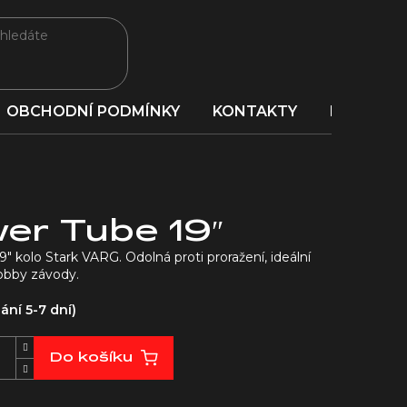
OBCHODNÍ PODMÍNKY
KONTAKTY
PORADNA
er Tube 19″
″ kolo Stark VARG. Odolná proti proražení, ideální
hobby závody.
ní 5-7 dní)
Do košíku