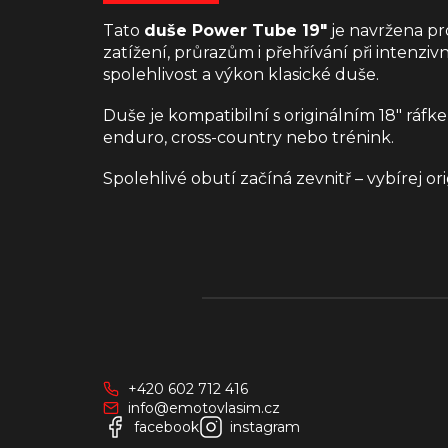
Tato
duše Power Tube 19″
je navržena pr
zatížení, průrazům i přehřívání při intenziv
spolehlivost a výkon klasické duše.
Duše je kompatibilní s originálním 18″ ráf
enduro, cross-country nebo trénink.
Spolehlivé obutí začíná zevnitř – vybírej 
Z
á
p
a
+420 602 712 416
t
info@emotovlasim.cz
í
facebook
instagram