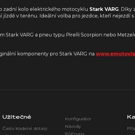
o zadní kolo elektrického motocyklu
Stark VARG
. Díky
ní jízdě v terénu. Ideální volba pro jezdce, kteří nejezd
kem Stark VARG a pneu typu Pirelli Scorpion nebo Metzel
originální komponenty pro Stark VARG na
www.emotovla
Užitečné
Ka
Konfigurátor
Návody
Často kladené dotazy
Přís
Půjčovna