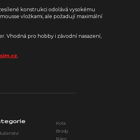
 zesílené konstrukci odolává vysokému
í s mousse vložkami, ale požadují maximální
er. Vhodná pro hobby i závodní nasazení,
sim.cz
.
tegorie
Kola
Brzdy
lušenství
Rám