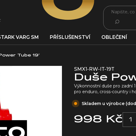
z
HLEDAT
STARK VARG SM
PŘÍSLUŠENSTVÍ
OBLEČENÍ
Power Tube 19″
SMX1-RW-IT-19T
Duše Pow
Výkonnostní duše pro zadní 19
pro enduro, cross-country i 
Skladem u výrobce (dodá
998 Kč
Měrná