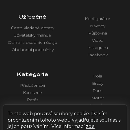
Užitečné
Konfigurátor
Návody
Často kladené dotazy
Půjčovna
Uživatelský manuál
Videa
Ochrana osobních údajů
Instagram
Obchodní podmínky
Facebook
Kategorie
Kola
Brzdy
Příslušenství
Rám
Karoserie
Motor
Řetěz
Tlumiče
Chlazení
Řídítka a ovládaní
Tento web používá soubory cookie. Dalším
Elektronika
procházením tohoto webu vyjadřujete souhlas s
jejich používáním.. Více informací
zde
.