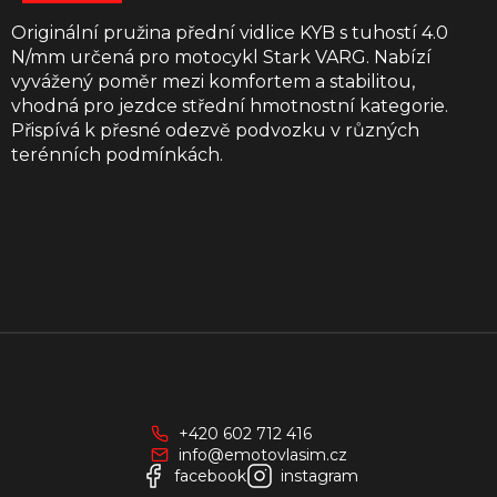
Originální pružina přední vidlice KYB s tuhostí 4.0
N/mm určená pro motocykl Stark VARG. Nabízí
vyvážený poměr mezi komfortem a stabilitou,
vhodná pro jezdce střední hmotnostní kategorie.
Přispívá k přesné odezvě podvozku v různých
terénních podmínkách.
Z
á
p
a
+420 602 712 416
t
info@emotovlasim.cz
í
facebook
instagram