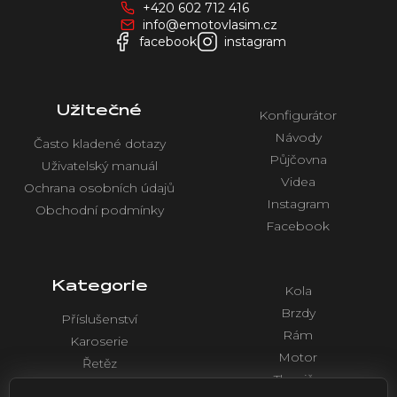
+420 602 712 416
t
info@emotovlasim.cz
í
facebook
instagram
Užitečné
Konfigurátor
Návody
Často kladené dotazy
Půjčovna
Uživatelský manuál
Videa
Ochrana osobních údajů
Instagram
Obchodní podmínky
Facebook
Kategorie
Kola
Brzdy
Příslušenství
Rám
Karoserie
Motor
Řetěz
Tlumiče
Chlazení