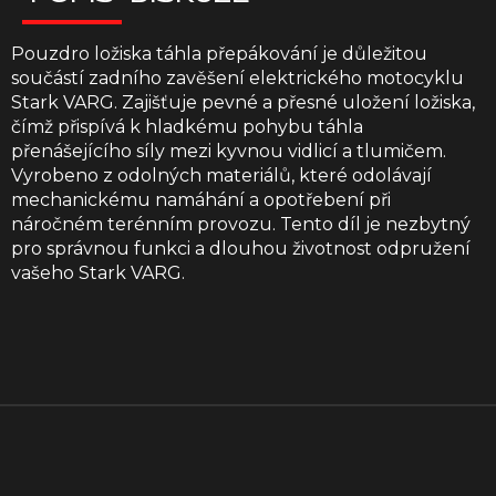
Pouzdro ložiska táhla přepákování je důležitou
součástí zadního zavěšení elektrického motocyklu
Stark VARG. Zajišťuje pevné a přesné uložení ložiska,
čímž přispívá k hladkému pohybu táhla
přenášejícího síly mezi kyvnou vidlicí a tlumičem.
Vyrobeno z odolných materiálů, které odolávají
mechanickému namáhání a opotřebení při
náročném terénním provozu. Tento díl je nezbytný
pro správnou funkci a dlouhou životnost odpružení
vašeho Stark VARG.
Z
á
p
a