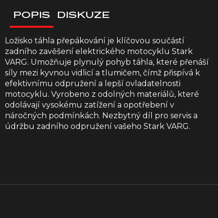
POPIS
DISKUZE
Ložisko táhla přepákování je klíčovou součástí
zadního zavěšení elektrického motocyklu Stark
VARG. Umožňuje plynulý pohyb táhla, které přenáší
síly mezi kyvnou vidlicí a tlumičem, čímž přispívá k
efektivnímu odpružení a lepší ovladatelnosti
motocyklu. Vyrobeno z odolných materiálů, které
odolávají vysokému zatížení a opotřebení v
náročných podmínkách. Nezbytný díl pro servis a
údržbu zadního odpružení vašeho Stark VARG.
Z
á
p