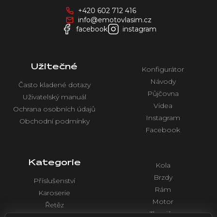
a
+420 602 712 416
t
info@emotovlasim.cz
í
facebook
instagram
Užitečné
Konfigurátor
Návody
Často kladené dotazy
Půjčovna
Uživatelský manuál
Videa
Ochrana osobních údajů
Instagram
Obchodní podmínky
Facebook
Kategorie
Kola
Brzdy
Příslušenství
Rám
Karoserie
Motor
Řetěz
Tlumiče
Chlazení