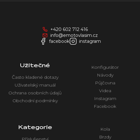
Z
á
p
a
+420 602 712 416
t
info@emotovlasim.cz
í
facebook
instagram
Užitečné
Konfigurátor
Návody
Často kladené dotazy
Půjčovna
Uživatelský manuál
Videa
Ochrana osobních údajů
Instagram
Obchodní podmínky
Facebook
Kategorie
Kola
Brzdy
Příslušenství