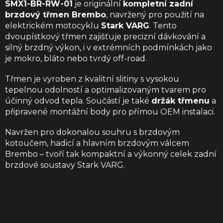
SMX1-BR-RW-01
je originální
kompletní zadní
brzdový třmen Brembo
, navržený pro použití na
elektrickém motocyklu
Stark VARG
. Tento
dvoupístkový třmen zajišťuje precizní dávkování a
silný brzdný výkon, i v extrémních podmínkách jako
je mokro, bláto nebo tvrdý off-road.
Třmen je vyroben z kvalitní slitiny s vysokou
tepelnou odolností a optimalizovaným tvarem pro
účinný odvod tepla. Součástí je také
držák třmenu
a
připravené montážní body pro přímou OEM instalaci.
Navržen pro dokonalou souhru s brzdovým
kotoučem, hadicí a hlavním brzdovým válcem
Brembo – tvoří tak kompaktní a výkonný celek zadní
brzdové soustavy Stark VARG.