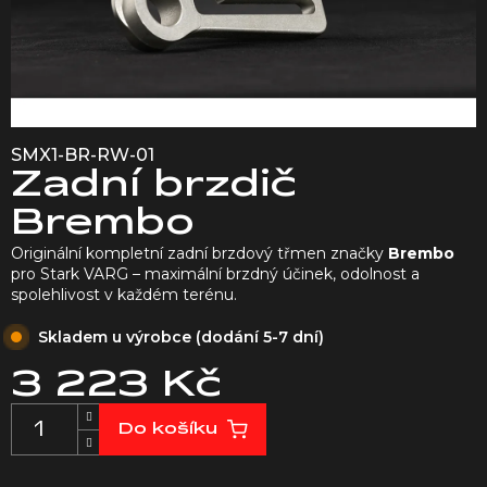
SMX1-BR-RW-01
Zadní brzdič
Brembo
Originální kompletní zadní brzdový třmen značky
Brembo
pro Stark VARG – maximální brzdný účinek, odolnost a
spolehlivost v každém terénu.
Skladem u výrobce (dodání 5-7 dní)
3 223 Kč
Měrná
Do košíku
cena: