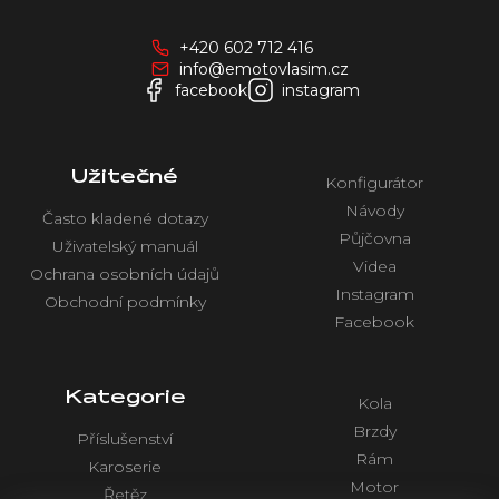
p
a
+420 602 712 416
t
info@emotovlasim.cz
í
facebook
instagram
Užitečné
Konfigurátor
Návody
Často kladené dotazy
Půjčovna
Uživatelský manuál
Videa
Ochrana osobních údajů
Instagram
Obchodní podmínky
Facebook
Kategorie
Kola
Brzdy
Příslušenství
Rám
Karoserie
Motor
Řetěz