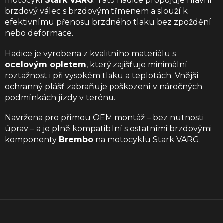
motocykl
Stark VARG
. Tato hadice propojuje hlavní
brzdový válec s brzdovým třmenem a slouží k
efektivnímu přenosu brzdného tlaku bez zpoždění
nebo deformace.
Hadice je vyrobena z kvalitního materiálu s
ocelovým opletem
, který zajišťuje minimální
roztažnost i při vysokém tlaku a teplotách. Vnější
ochranný plášť zabraňuje poškození v náročných
podmínkách jízdy v terénu.
Navržena pro přímou OEM montáž – bez nutnosti
úprav – a je plně kompatibilní s ostatními brzdovými
komponenty
Brembo
na motocyklu Stark VARG.
Z
á