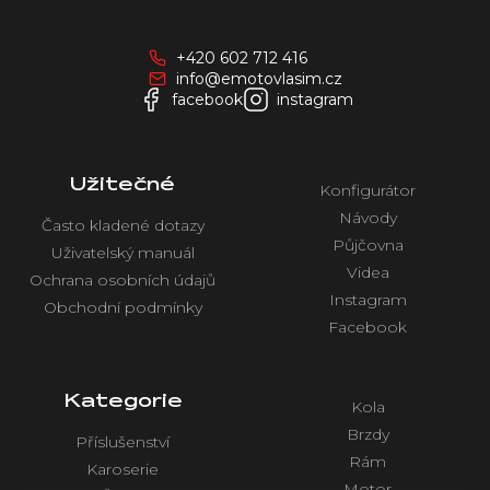
p
a
+420 602 712 416
t
info@emotovlasim.cz
í
facebook
instagram
Užitečné
Konfigurátor
Návody
Často kladené dotazy
Půjčovna
Uživatelský manuál
Videa
Ochrana osobních údajů
Instagram
Obchodní podmínky
Facebook
Kategorie
Kola
Brzdy
Příslušenství
Rám
Karoserie
Motor