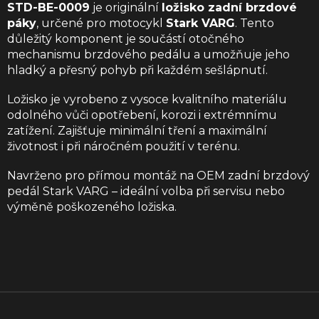
STD-BE-0009
je originální
ložisko zadní brzdové
páky
, určené pro motocykl
Stark VARG
. Tento
důležitý komponent je součástí otočného
mechanismu brzdového pedálu a umožňuje jeho
hladký a přesný pohyb při každém sešlápnutí.
Ložisko je vyrobeno z vysoce kvalitního materiálu
odolného vůči opotřebení, korozi i extrémnímu
zatížení. Zajišťuje minimální tření a maximální
životnost i při náročném použití v terénu.
Navrženo pro přímou montáž na OEM zadní brzdový
pedál Stark VARG – ideální volba při servisu nebo
výměně poškozeného ložiska.
Z
á