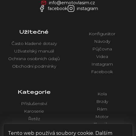
info@emotovlasim.cz
í
facebook
instagram
Užitečné
Konfigurátor
Návody
Často kladené dotazy
Půjčovna
Uživatelský manuál
Videa
Ochrana osobních údajů
Instagram
Obchodní podmínky
Facebook
Kategorie
Kola
Brzdy
Příslušenství
Rám
Karoserie
Motor
Řetěz
Tlumiče
Chlazení
Řídítka a ovládaní
Tento web používá soubory cookie. Dalším
Elektronika