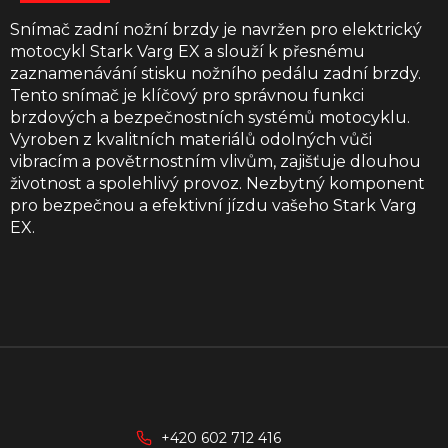
Snímač zadní nožní brzdy je navržen pro elektrický
motocykl Stark Varg EX a slouží k přesnému
zaznamenávání stisku nožního pedálu zadní brzdy.
Tento snímač je klíčový pro správnou funkci
brzdových a bezpečnostních systémů motocyklu.
Vyroben z kvalitních materiálů odolných vůči
vibracím a povětrnostním vlivům, zajišťuje dlouhou
životnost a spolehlivý provoz. Nezbytný komponent
pro bezpečnou a efektivní jízdu vašeho Stark Varg
EX.
Z
á
p
a
+420 602 712 416
t