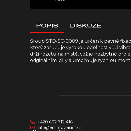
POPIS
DISKUZE
Šroub STD-SC-0009 je určen k pevné fixaci
který zaručuje vysokou odolnost vůči vibr
drží rozetu na místě, což je nezbytné pro
originálními díly a umožňuje rychlou mont
Z
á
p
a
+420 602 712 416
t
info@emotovlasim.cz
í