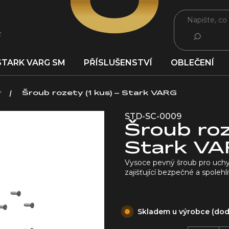
z
HLEDAT
STARK VARG SM
PŘÍSLUŠENSTVÍ
OBLEČENÍ
y
Šroub rozety (1 kus) – Stark VARG
STD-SC-0009
Šroub roz
Stark V
Vysoce pevný šroub pro uchy
zajišťující bezpečné a spolehli
Skladem u výrobce (dodá