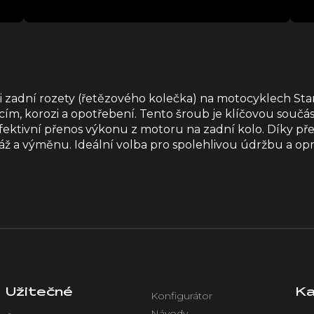
 zadní rozety (řetězového kolečka) na motocyklech Star
acím, korozi a opotřebení. Tento šroub je klíčovou sou
 efektivní přenos výkonu z motoru na zadní kolo. Díky 
áž a výměnu. Ideální volba pro spolehlivou údržbu a op
Užitečné
Ka
Konfigurátor
Návody