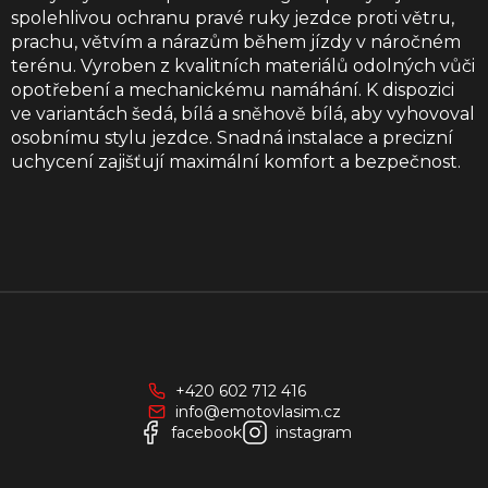
spolehlivou ochranu pravé ruky jezdce proti větru,
prachu, větvím a nárazům během jízdy v náročném
terénu. Vyroben z kvalitních materiálů odolných vůči
opotřebení a mechanickému namáhání. K dispozici
ve variantách šedá, bílá a sněhově bílá, aby vyhovoval
osobnímu stylu jezdce. Snadná instalace a precizní
uchycení zajišťují maximální komfort a bezpečnost.
Z
á
p
a
+420 602 712 416
t
info@emotovlasim.cz
í
facebook
instagram