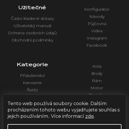
Užitečné
Konfigurátor
Návody
Často kladené dotazy
Půjčovna
Uživatelský manuál
Videa
Ochrana osobních údajů
Instagram
Obchodní podmínky
Facebook
Kategorie
Kola
Brzdy
Příslušenství
Rám
Karoserie
Motor
Řetěz
Tlumiče
Chlazení
Řídítka a ovládaní
Tento web používá soubory cookie. Dalším
Elektronika
procházením tohoto webu vyjadřujete souhlas s
jejich používáním.. Více informací
zde
.