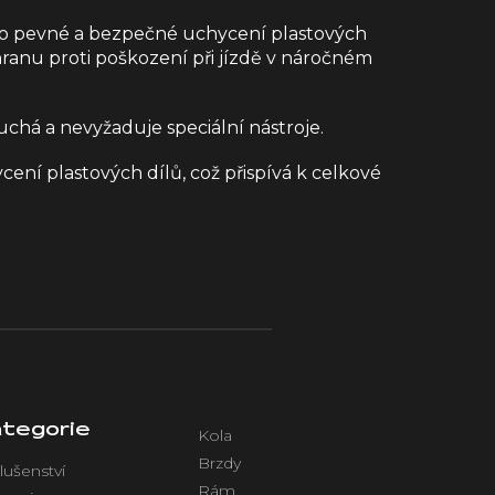
ro pevné a bezpečné uchycení plastových
hranu proti poškození při jízdě v náročném
chá a nevyžaduje speciální nástroje.
ení plastových dílů, což přispívá k celkové
tegorie
Kola
Brzdy
lušenství
Rám