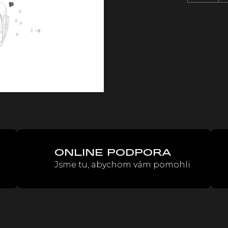
Měrná
cena:
ONLINE PODPORA
Jsme tu, abychom vám pomohli