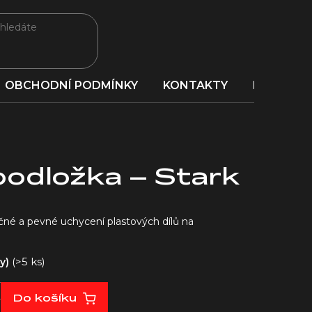
OBCHODNÍ PODMÍNKY
KONTAKTY
PORADNA
odložka – Stark
é a pevné uchycení plastových dílů na
(>5 ks)
ny)
Do košíku