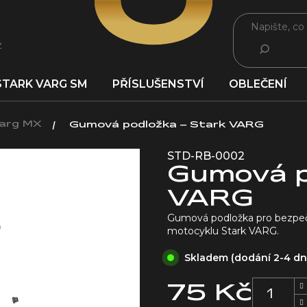
z
HLEDAT
STARK VARG SM
PŘÍSLUŠENSTVÍ
OBLEČENÍ
Varg MX
Gumová podložka – Stark VARG
STD-RB-0002
Gumová p
VARG
Gumová podložka pro bezpečn
motocyklu Stark VARG.
Skladem (dodání 2-4 d
75 Kč