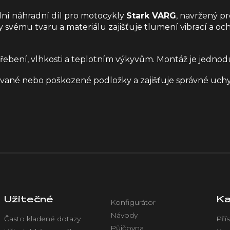
ální náhradní díl pro motocykly
Stark VARG
, navržený p
y svému tvaru a materiálu zajišťuje tlumení vibrací a oc
řebení, vlhkosti a teplotním výkyvům.
Montáž je jednodu
ované nebo poškozené podložky a zajišťuje správné uchyc
Užitečné
Ka
Konfigurátor
Návody
Často kladené dotazy
Přís
Půjčovna