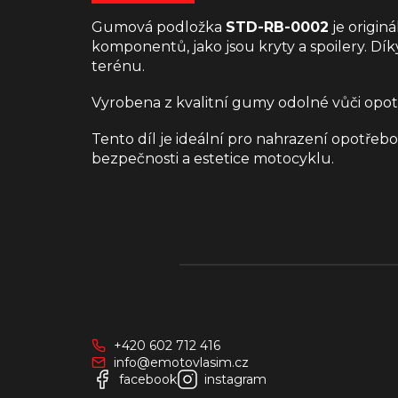
Gumová podložka
STD-RB-0002
je origin
komponentů, jako jsou kryty a spoilery.
Dík
terénu.
Vyrobena z kvalitní gumy odolné vůči opot
Tento díl je ideální pro nahrazení opotřeb
bezpečnosti a estetice motocyklu.
Z
á
p
a
+420 602 712 416
t
info@emotovlasim.cz
í
facebook
instagram