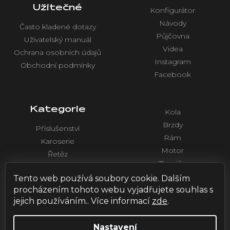
Užitečné
Konfigurátor
Návody
Často kladené dotazy
Půjčovna
Uživatelský manuál
Videa
Ochrana osobních údajů
Instagram
Obchodní podmínky
Facebook
Kategorie
Kola
Brzdy
Příslušenství
Rám
Karoserie
Motor
Řetěz
Tlumiče
Chlazení
Řídítka a ovládaní
Tento web používá soubory cookie. Dalším
Elektronika
procházením tohoto webu vyjadřujete souhlas s
jejich používáním.. Více informací
zde
.
Nastavení