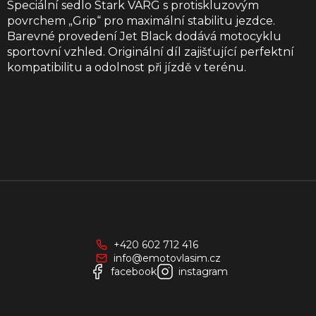
Speciální sedlo Stark VARG s protiskluzovým
povrchem „Grip“ pro maximální stabilitu jezdce.
Barevné provedení Jet Black dodává motocyklu
sportovní vzhled. Originální díl zajišťující perfektní
kompatibilitu a odolnost při jízdě v terénu.
Z
á
p
a
+420 602 712 416
t
info@emotovlasim.cz
í
facebook
instagram