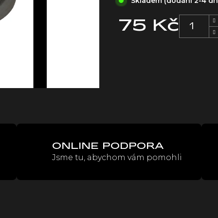
Skladem (dodání 2-4 d
75 Kč
Měrná
cena:
ONLINE PODPORA
Jsme tu, abychom vám pomohli