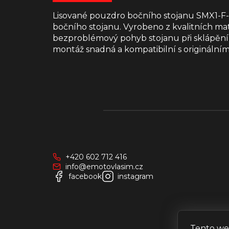
Lisované pouzdro bočního stojanu SMX1-F-
bočního stojanu. Vyrobeno z kvalitních ma
bezproblémový pohyb stojanu při sklápění 
montáž snadná a kompatibilní s originálním
Z
á
p
a
+420 602 712 416
t
info@emotovlasim.cz
í
facebook
instagram
Tento we