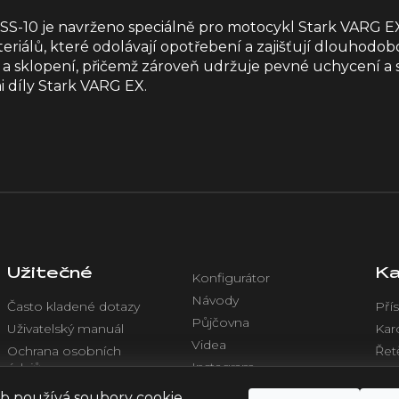
SS-10 je navrženo speciálně pro motocykl Stark VARG E
teriálů, které odolávají opotřebení a zajišťují dlouho
a sklopení, přičemž zároveň udržuje pevné uchycení a s
i díly Stark VARG EX.
Užitečné
Ka
Konfigurátor
Návody
Často kladené dotazy
Přís
Půjčovna
Uživatelský manuál
Kar
Videa
Ochrana osobních
Řet
Instagram
údajů
Chl
Facebook
Obchodní podmínky
Ele
b používá soubory cookie.