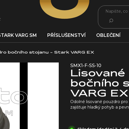
z
HLEDAT
STARK VARG SM
PŘÍSLUŠENSTVÍ
OBLEČENÍ
ro bočního stojanu - Stark VARG EX
SMX1-F-SS-10
Lisované
bočního s
VARG EX
Odolné lisované pouzdro pro
zajišťuje hladký pohyb a pev