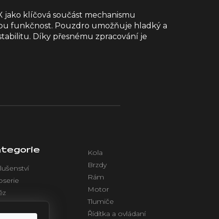
X jako klíčová součást mechanismu
dobou funkčnost. Pouzdro umožňuje hladký a
tabilitu. Díky přesnému zpracování je
tegorie
Kola
Brzdy
lušenství
Rám
oserie
Motor
ěz
Tlumiče
azení
Řídítka a ovládaní
ktronika