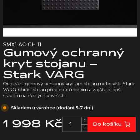
SMX1-AC-CH-11
Gumový ochranný
kryt stojanu –
Stark VARG
Originální gumový ochranný kryt pro stojan motocyklu Stark
VARG. Chrání stojan před opotřebením a zajišťuje lepší
stabilitu na různých površích.
Skladem u výrobce (dodání 5-7 dní)
1 998 Kč
Do košíku
Měrná