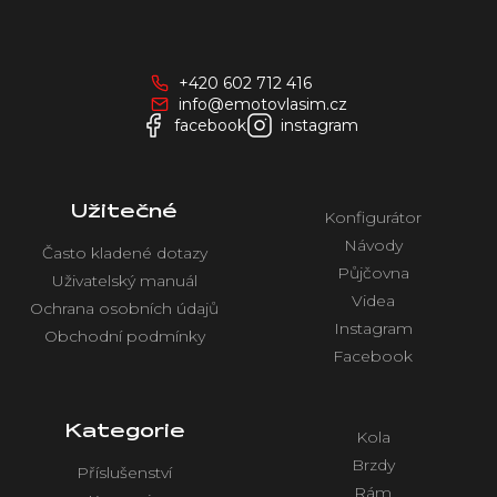
á
p
a
+420 602 712 416
t
info@emotovlasim.cz
í
facebook
instagram
Užitečné
Konfigurátor
Návody
Často kladené dotazy
Půjčovna
Uživatelský manuál
Videa
Ochrana osobních údajů
Instagram
Obchodní podmínky
Facebook
Kategorie
Kola
Brzdy
Příslušenství
Rám