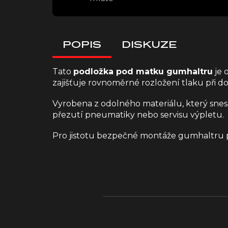
POPIS
DISKUZE
Tato
podložka pod matku gumhaltru
je 
zajišťuje rovnoměrné rozložení tlaku při d
Vyrobena z odolného materiálu, který snes
přezutí pneumatiky nebo servisu výpletu.
Pro jistotu bezpečné montáže gumhaltru po
Z
á
p