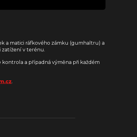
fek a matici ráfkového zámku (gumhaltru) a
 zatížení v terénu.
e kontrola a případná výměna při každém
m.cz
.