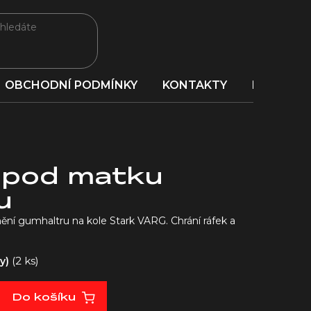
OBCHODNÍ PODMÍNKY
KONTAKTY
PORADNA
 pod matku
u
nění gumhaltru na kole Stark VARG. Chrání ráfek a
(2 ks)
ny)
Do košíku