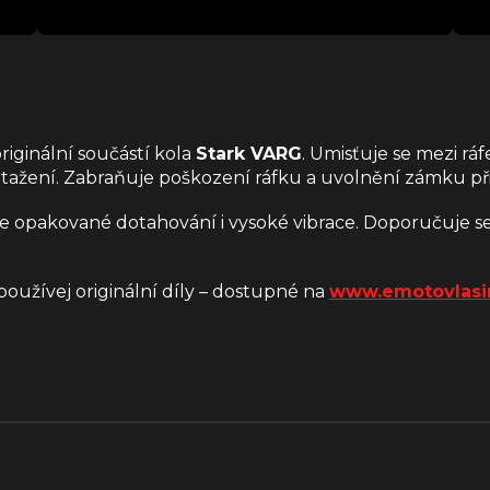
originální součástí kola
Stark VARG
. Umisťuje se mezi rá
otažení. Zabraňuje poškození ráfku a uvolnění zámku při
e opakované dotahování i vysoké vibrace. Doporučuje s
užívej originální díly – dostupné na
www.emotovlasi