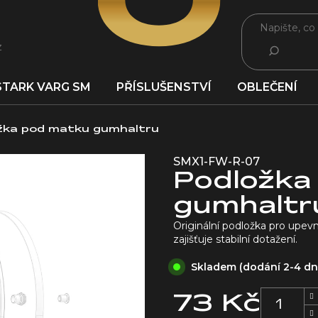
z
HLEDAT
STARK VARG SM
PŘÍSLUŠENSTVÍ
OBLEČENÍ
žka pod matku gumhaltru
SMX1-FW-R-07
Podložka
gumhaltr
Originální podložka pro upev
zajišťuje stabilní dotažení.
Skladem (dodání 2-4 d
73 Kč