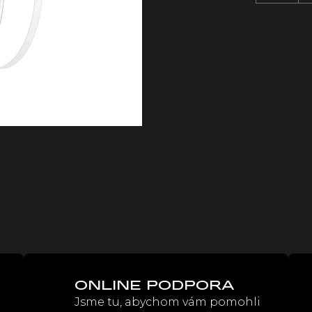
Měrná
cena:
ONLINE PODPORA
Jsme tu, abychom vám pomohli