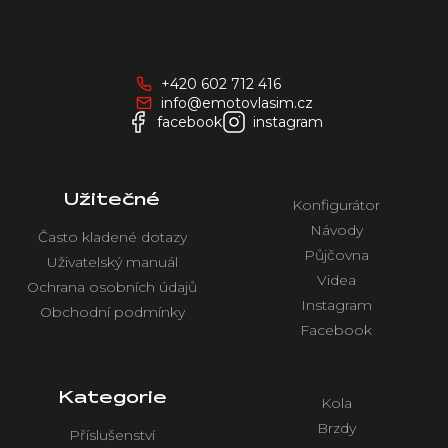
Z
á
p
a
+420 602 712 416
t
info@emotovlasim.cz
í
facebook
instagram
Užitečné
Konfigurátor
Návody
Často kladené dotazy
Půjčovna
Uživatelský manuál
Videa
Ochrana osobních údajů
Instagram
Obchodní podmínky
Facebook
Kategorie
Kola
Brzdy
Příslušenství