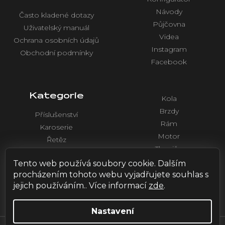
Návody
Často kladené dotazy
Půjčovna
Uživatelský manuál
Videa
Ochrana osobních údajů
Instagram
Obchodní podmínky
Facebook
Kategorie
Kola
Brzdy
Příslušenství
Rám
Karoserie
Motor
Řetěz
Tlumiče
Chlazení
Řídítka a ovládaní
Tento web používá soubory cookie. Dalším
Elektronika
procházením tohoto webu vyjadřujete souhlas s
jejich používáním.. Více informací
zde
.
Nastavení