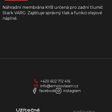
Náhradní membrána KYB určená pro zadní tlumič
Stark VARG. Zajišťuje správný tlak a funkci olejové
náplně.
Z
á
p
a
+420 602 712 416
t
info@emotovlasim.cz
í
facebook
instagram
Užitečné
Konfigurátor