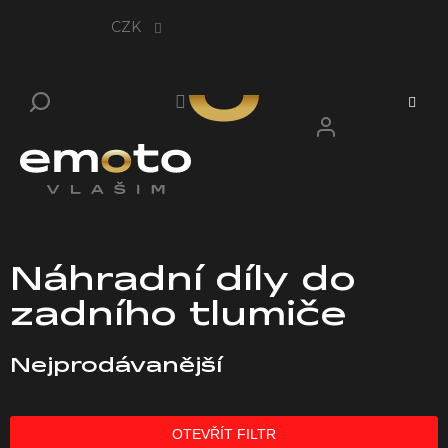
Přejít
na
CZK
obsah
Náhradní díly do
zadního tlumiče
Nejprodávanější
OTEVŘÍT FILTR