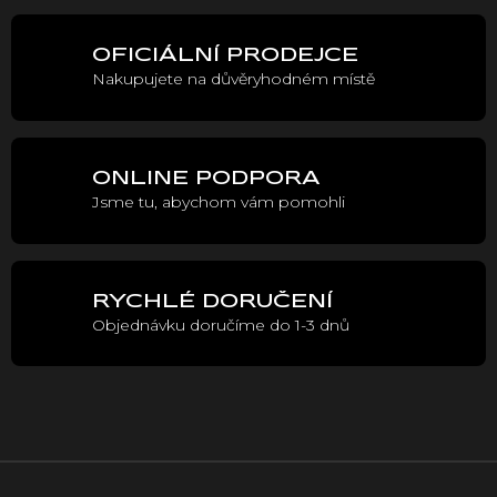
v
l
á
OFICIÁLNÍ PRODEJCE
d
Nakupujete na důvěryhodném místě
a
c
í
p
r
ONLINE PODPORA
v
Jsme tu, abychom vám pomohli
k
y
v
ý
p
RYCHLÉ DORUČENÍ
i
Objednávku doručíme do 1-3 dnů
s
u
Z
á