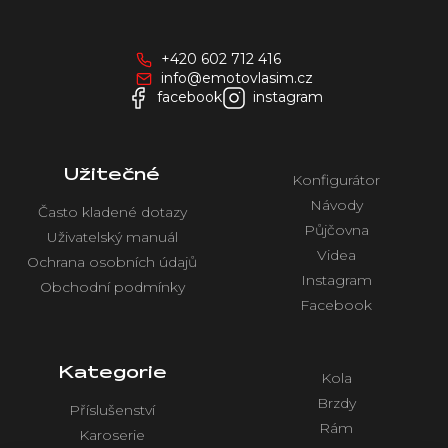
p
a
+420 602 712 416
t
info@emotovlasim.cz
í
facebook
instagram
Užitečné
Konfigurátor
Návody
Často kladené dotazy
Půjčovna
Uživatelský manuál
Videa
Ochrana osobních údajů
Instagram
Obchodní podmínky
Facebook
Kategorie
Kola
Brzdy
Příslušenství
Rám
Karoserie