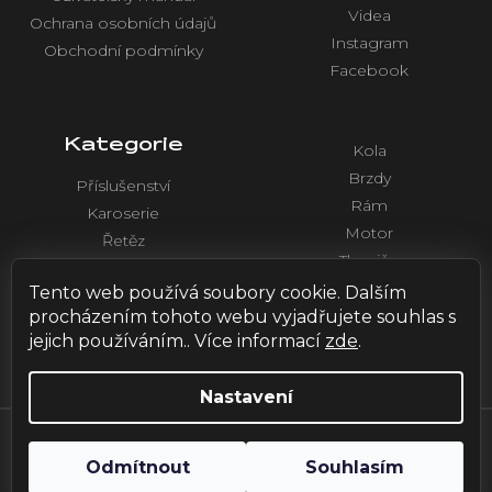
Videa
Ochrana osobních údajů
Instagram
Obchodní podmínky
Facebook
Kategorie
Kola
Brzdy
Příslušenství
Rám
Karoserie
Motor
Řetěz
Tlumiče
Chlazení
Řídítka a ovládaní
Tento web používá soubory cookie. Dalším
Elektronika
procházením tohoto webu vyjadřujete souhlas s
jejich používáním.. Více informací
zde
.
Nastavení
Vytvořil Shoptet
| Design by
HOX.red
Odmítnout
Souhlasím