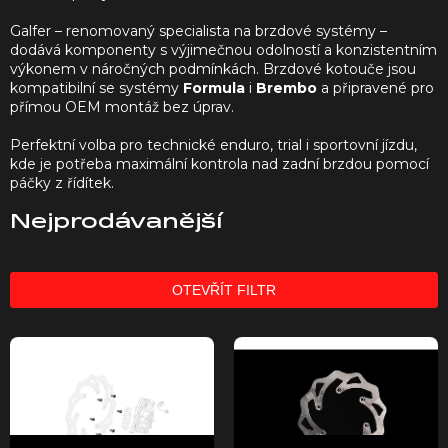
Galfer – renomovaný specialista na brzdové systémy –
dodává komponenty s výjimečnou odolností a konzistentním
výkonem v náročných podmínkách. Brzdové kotouče jsou
kompatibilní se systémy
Formula
i
Brembo
a připravené pro
přímou OEM montáž bez úprav.
Perfektní volba pro technické enduro, trial i sportovní jízdu,
kde je potřeba maximální kontrola nad zadní brzdou pomocí
páčky z řídítek.
Nejprodávanější
OTEVŘÍT FILTR
V
ý
p
i
s
p