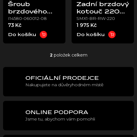
Šroub
Zadní brzdový
r
brzdového
kotouč 220
o
I14580-060012-08
SMX1-BR-RW-220
kotouče
mm – Stark
d
73 Kč
1 975 Kč
u
M6x12 –
VARG
k
Stark VARG
Do košíku
Do košíku
t
ů
2
položek celkem
O
v
l
á
OFICIÁLNÍ PRODEJCE
d
Nakupujete na důvěryhodném místě
a
c
í
p
r
ONLINE PODPORA
v
Jsme tu, abychom vám pomohli
k
y
v