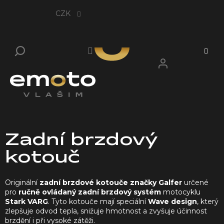
Přejít
na
CZK
obsah
Zadní brzdový
kotouč
Originální
zadní brzdové kotouče značky Galfer
určené
pro
ručně ovládaný zadní brzdový systém
motocyklu
Stark VARG
. Tyto kotouče mají speciální
Wave design
, který
zlepšuje odvod tepla, snižuje hmotnost a zvyšuje účinnost
brzdění i při vysoké zátěži.