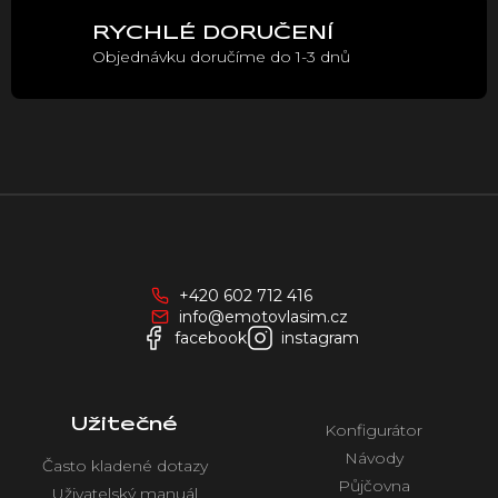
ý
p
RYCHLÉ DORUČENÍ
i
Objednávku doručíme do 1-3 dnů
s
u
Z
á
p
a
+420 602 712 416
t
info@emotovlasim.cz
í
facebook
instagram
Užitečné
Konfigurátor
Návody
Často kladené dotazy
Půjčovna
Uživatelský manuál