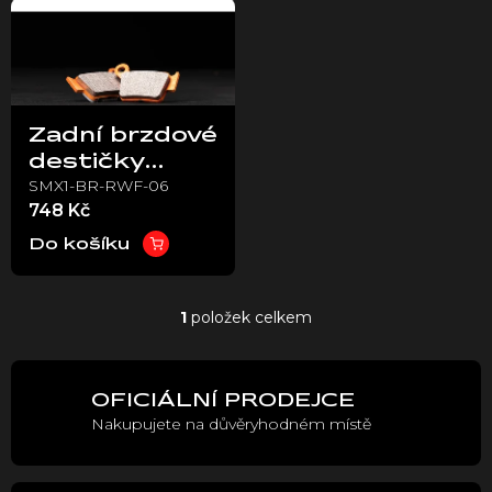
ý
p
i
s
p
Zadní brzdové
r
destičky
o
SMX1-BR-RWF-06
Galfer –
d
748 Kč
u
Stark VARG
k
Do košíku
t
ů
1
položek celkem
O
v
l
á
OFICIÁLNÍ PRODEJCE
d
Nakupujete na důvěryhodném místě
a
c
í