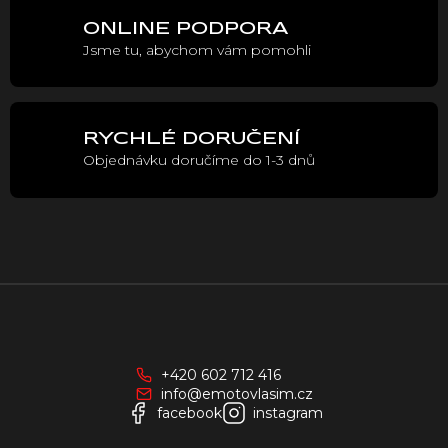
p
r
ONLINE PODPORA
v
Jsme tu, abychom vám pomohli
k
y
v
ý
p
RYCHLÉ DORUČENÍ
i
Objednávku doručíme do 1-3 dnů
s
u
Z
á
p
a
+420 602 712 416
t
info@emotovlasim.cz
í
facebook
instagram