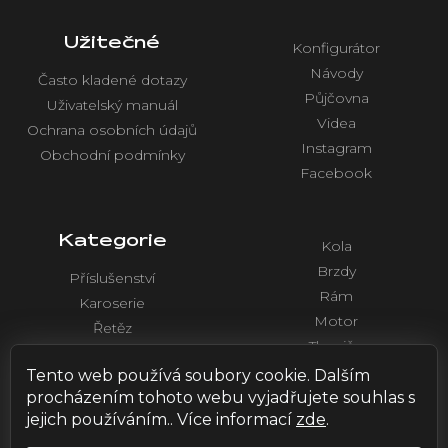
Užitečné
Konfigurátor
Návody
Často kladené dotazy
Půjčovna
Uživatelský manuál
Videa
Ochrana osobních údajů
Instagram
Obchodní podmínky
Facebook
Kategorie
Kola
Brzdy
Příslušenství
Rám
Karoserie
Motor
Řetěz
Tlumiče
Chlazení
Řídítka a ovládaní
Tento web používá soubory cookie. Dalším
Elektronika
procházením tohoto webu vyjadřujete souhlas s
jejich používáním.. Více informací
zde
.