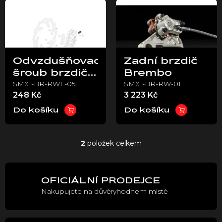
ý
p
i
s
p
Odvzdušňovací
Zadní brzdič
r
šroub brzdiče
Brembo
o
SMX1-BR-RWF-05
SMX1-BR-RW-01
Brembo
d
248 Kč
3 223 Kč
u
k
Do košíku
Do košíku
t
ů
2
položek celkem
O
v
l
á
OFICIÁLNÍ PRODEJCE
d
Nakupujete na důvěryhodném místě
a
c
í