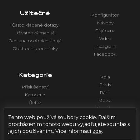
Užitečné
Konfigurátor
Návody
Často kladené dotazy
Půjčovna
Uživatelský manuál
Videa
Ochrana osobních údajů
Instagram
Obchodní podmínky
Facebook
Kategorie
Kola
Brzdy
Příslušenství
Rám
Karoserie
Motor
Řetěz
Tlumiče
Chlazení
Řídítka a ovládaní
Tento web používá soubory cookie. Dalším
Elektronika
procházením tohoto webu vyjadřujete souhlas s
jejich používáním.. Více informací
zde
.