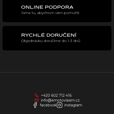
p
r
ONLINE PODPORA
v
Jsme tu, abychom vám pomohli
k
y
v
ý
p
RYCHLÉ DORUČENÍ
i
Objednávku doručíme do 1-3 dnů
s
u
Z
á
p
a
+420 602 712 416
t
info@emotovlasim.cz
í
facebook
instagram