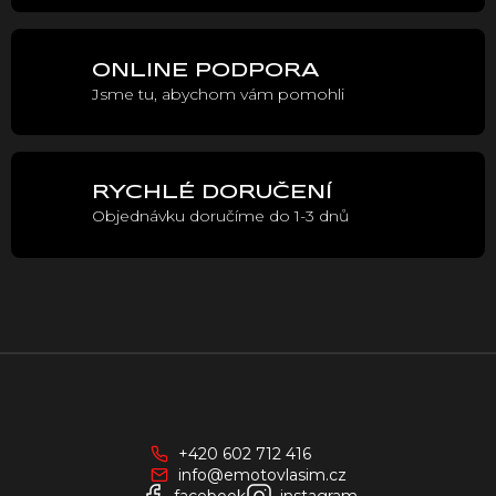
í
p
r
ONLINE PODPORA
v
Jsme tu, abychom vám pomohli
k
y
v
ý
p
RYCHLÉ DORUČENÍ
i
Objednávku doručíme do 1-3 dnů
s
u
Z
á
p
a
+420 602 712 416
t
info@emotovlasim.cz
í
facebook
instagram