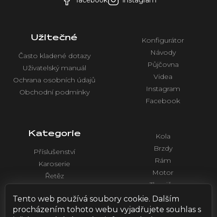
Užitečné
Konfigurátor
Návody
Často kladené dotazy
Půjčovna
Uživatelský manuál
Videa
Ochrana osobních údajů
Instagram
Obchodní podmínky
Facebook
Kategorie
Kola
Brzdy
Příslušenství
Rám
Karoserie
Motor
Řetěz
Tlumiče
Chlazení
Řídítka a ovládaní
Tento web používá soubory cookie. Dalším
Elektronika
procházením tohoto webu vyjadřujete souhlas s