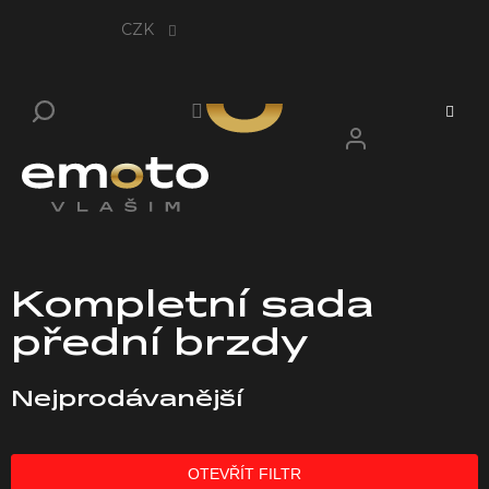
Přejít
na
CZK
obsah
Kompletní sada
přední brzdy
Nejprodávanější
OTEVŘÍT FILTR