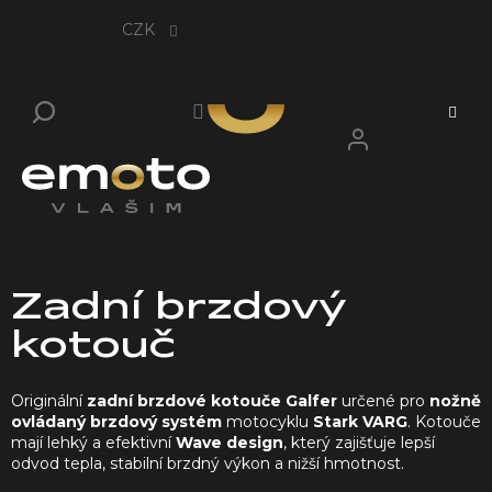
Přejít
na
CZK
obsah
Zadní brzdový
kotouč
Originální
zadní brzdové kotouče Galfer
určené pro
nožně
ovládaný brzdový systém
motocyklu
Stark VARG
. Kotouče
mají lehký a efektivní
Wave design
, který zajišťuje lepší
odvod tepla, stabilní brzdný výkon a nižší hmotnost.