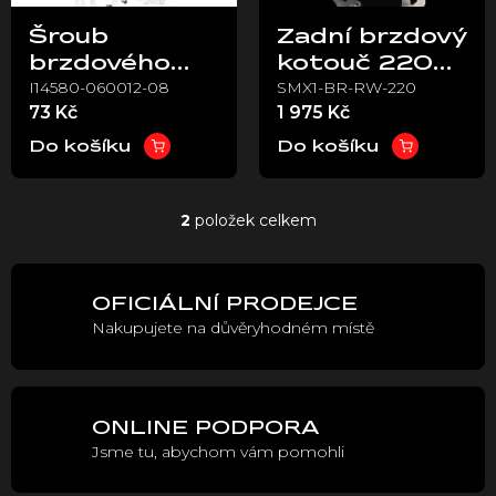
p
Šroub
Zadní brzdový
r
brzdového
kotouč 220
o
I14580-060012-08
SMX1-BR-RW-220
kotouče
mm – Stark
d
73 Kč
1 975 Kč
u
M6x12 –
VARG
k
Stark VARG
Do košíku
Do košíku
t
ů
2
položek celkem
O
v
l
á
OFICIÁLNÍ PRODEJCE
d
Nakupujete na důvěryhodném místě
a
c
í
p
r
ONLINE PODPORA
v
Jsme tu, abychom vám pomohli
k
y