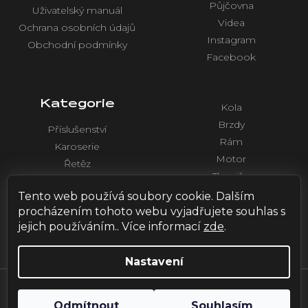
Půjčovna
Uživatelský manuál
Videa
Ochrana osobních údajů
Instagram
Obchodní podmínky
Facebook
Kategorie
Kola
Brzdy
Příslušenství
Rám
Karoserie
Motor
Řetěz
Tlumiče
Chlazení
Řídítka a ovládaní
Tento web používá soubory cookie. Dalším
Elektronika
procházením tohoto webu vyjadřujete souhlas s
jejich používáním.. Více informací
zde
.
Nastavení
Vytvořil Shoptet
| Design by
HOX.red
Odmítnout
Souhlasím