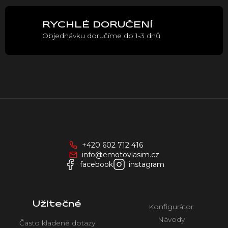
v
ý
p
RYCHLÉ DORUČENÍ
i
Objednávku doručíme do 1-3 dnů
s
u
Z
á
p
a
+420 602 712 416
t
info@emotovlasim.cz
í
facebook
instagram
Užitečné
Konfigurátor
Návody
Často kladené dotazy