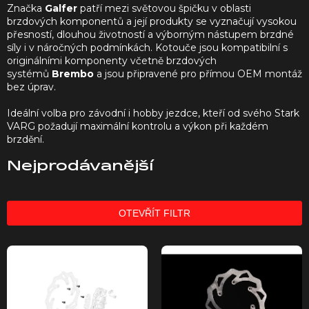
Značka
Galfer
patří mezi světovou špičku v oblasti
brzdových komponentů a její produkty se vyznačují vysokou
přesností, dlouhou životností a výborným nástupem brzdné
síly i v náročných podmínkách. Kotouče jsou kompatibilní s
originálními komponenty včetně brzdových
systémů
Brembo
a jsou připravené pro přímou OEM montáž
bez úprav.
Ideální volba pro závodní i hobby jezdce, kteří od svého Stark
VARG požadují maximální kontrolu a výkon při každém
brzdění.
Nejprodávanější
OTEVŘÍT FILTR
V
ý
p
i
s