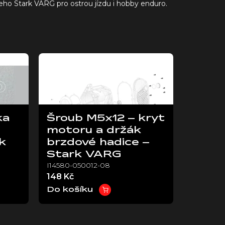
eho Stark VARG pro ostrou jízdu i hobby enduro.
ka
Šroub M5x12 – kryt
motoru a držák
k
brzdové hadice –
Stark VARG
I14580-050012-08
148 Kč
Do košíku