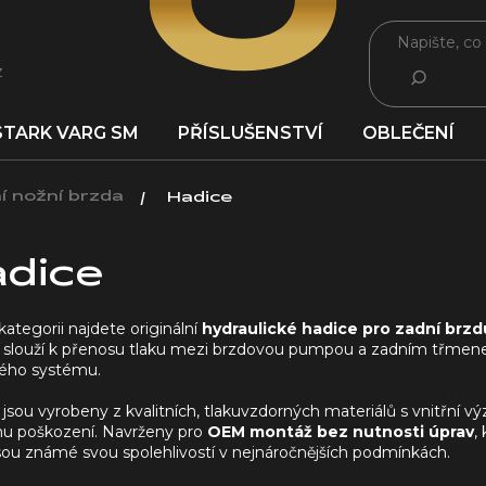
z
HLEDAT
STARK VARG SM
PŘÍSLUŠENSTVÍ
OBLEČENÍ
í nožní brzda
Hadice
dice
kategorii najdete originální
hydraulické hadice pro zadní brz
 slouží k přenosu tlaku mezi brzdovou pumpou a zadním třmenem 
ého systému.
jsou vyrobeny z kvalitních, tlakuvzdorných materiálů s vnitřní v
mu poškození. Navrženy pro
OEM montáž bez nutnosti úprav
,
jsou známé svou spolehlivostí v nejnáročnějších podmínkách.