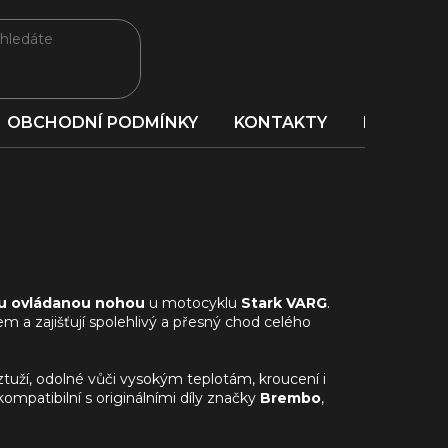
OBCHODNÍ PODMÍNKY
KONTAKTY
PORADNA
du ovládanou nohou
u motocyklu
Stark VARG
.
a zajišťují spolehlivý a přesný chod celého
ýztuží, odolné vůči vysokým teplotám, kroucení i
 kompatibilní s originálními díly značky
Brembo
,