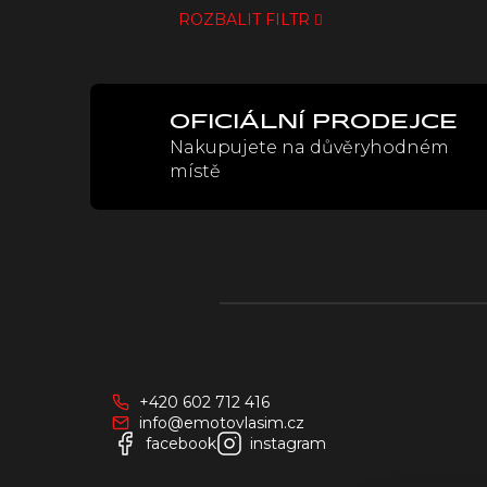
ROZBALIT FILTR
OFICIÁLNÍ PRODEJCE
Nakupujete na důvěryhodném
místě
Z
á
p
a
+420 602 712 416
t
info@emotovlasim.cz
í
facebook
instagram