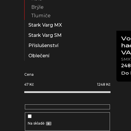
Brýle
Tlumiče
Stark Varg MX
Stark Varg SM
Vo
Příslušenství
ha
V
Oblečení
SMX1
248
Do 
Cena
47
Kč
1248
Kč
Na skladě
5