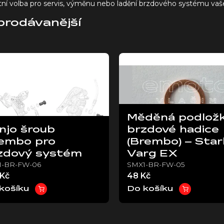
tní volba pro servis, výměnu nebo ladění brzdového systému vaš
prodávanější
Měděná podlož
njo šroub
brzdové hadice
embo pro
(Brembo) – Star
zdový systém
Varg EX
1-BR-FW-06
SMX1-BR-FW-05
 Kč
48 Kč
košíku
Do košíku