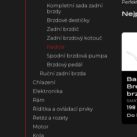
Perfek
Kompletní sada zadní
n
brzdy
e
Nej
l
Brzdové destičky
Zadní brzdič
V
Zadní brzdový kotouč
ý
p
Hadice
i
Spodní brzdová pumpa
s
Brzdový pedál
p
r
Ruční zadní brzda
o
Ba
Chlazení
d
Br
Elektronika
u
br
k
Rám
SMX
t
198
Řídítka a ovládací prvky
ů
Do 
Řetěz a rozety
Motor
Kola