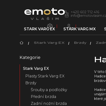
Přejít
na
obsah
+420 602 712 416
info@emotovlasim.c
STARK VARG EX
STARK VARG MX
Domů
Stark Varg EX
Brzdy
Zadn
P
Kategorie
Přeskočit
o
Ha
kategorie
s
Stark Varg EX
t
V této 
r
Plasty Stark Varg EX
Hadice
a
brzdov
Brzdy
n
Hadice 
n
Šrouby a podložky
vnější
í
Přední brzda
které 
p
Zadní nožní brzda
a