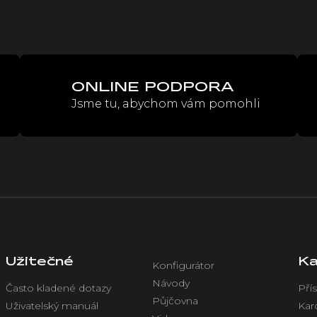
í
p
r
v
k
y
v
ONLINE PODPORA
ý
Jsme tu, abychom vám pomohli
p
i
s
u
Užitečné
Ka
Konfigurátor
Návody
Často kladené dotazy
Přís
Půjčovna
Uživatelský manuál
Kar