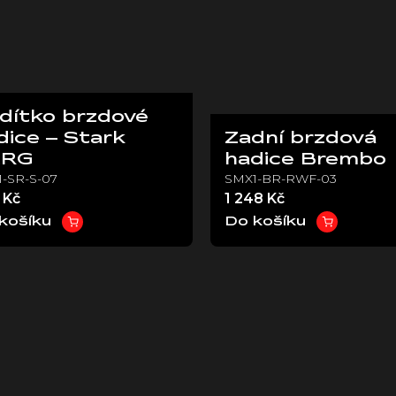
dítko brzdové
dice – Stark
Zadní brzdová
ARG
hadice Brembo
-SR-S-07
SMX1-BR-RWF-03
 Kč
1 248 Kč
košíku
Do košíku
O
v
l
á
d
a
c