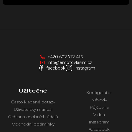
u
Z
á
p
a
+420 602 712 416
t
info@emotovlasim.cz
í
facebook
instagram
Užitečné
Konfigurátor
Návody
Často kladené dotazy
Půjčovna
Uživatelský manuál
Videa
Ochrana osobních údajů
Instagram
Obchodní podmínky
Facebook