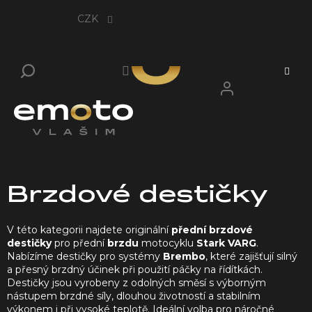
Přejít
na
CZK
obsah
Brzdové destičky
V této kategorii najdete originální
přední brzdové
destičky
pro přední
brzdu
motocyklu
Stark VARG
.
Nabízíme destičky pro systémy
Brembo
, které zajišťují silný
a přesný brzdný účinek při použití páčky na řídítkách.
Destičky jsou vyrobeny z odolných směsí s výborným
nástupem brzdné síly, dlouhou životností a stabilním
výkonem i při vysoké teplotě. Ideální volba pro náročné