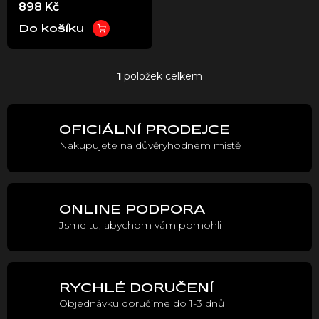
898 Kč
u
Brembo
k
Do košíku
t
ů
1
položek celkem
O
v
l
á
OFICIÁLNÍ PRODEJCE
d
Nakupujete na důvěryhodném místě
a
c
í
p
r
ONLINE PODPORA
v
Jsme tu, abychom vám pomohli
k
y
v
ý
p
RYCHLÉ DORUČENÍ
i
Objednávku doručíme do 1-3 dnů
s