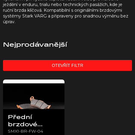
ježdění v enduru, trialu nebo technických pasážích, kde je
ruční brzda klíčová. Kompatibilní s originálními brzdovými
systémy Stark VARG a připraveny pro snadnou výměnu bez
úprav.
Nejprodávanější
OTEVŘÍT FILTR
V
ý
p
i
s
p
Přední
r
brzdové
o
SMX1-BR-FW-04
destičky
d