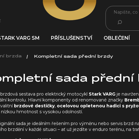
z
HLEDAT
STARK VARG SM
PŘÍSLUŠENSTVÍ
OBLEČENÍ
ní brzda
Kompletní sada přední brzdy
mpletní sada přední
 brzdová sestava pro elektrický motocykl
Stark VARG
je navržen
lní kontrolu. Hlavní komponenty od renomované značky
Brem
valitní
brzdové destičky
,
ocelovou opletenou hadici s pryž
e nízkou hmotnost s vysokou odolností.
iginální sada je ideálním řešením pro výměnu nebo servis brzd n
ího brzdění v každé situaci – ať už jezdíte v enduro terénu, na t