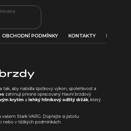
OBCHODNÍ PODMÍNKY
KONTAKTY
PORADNA
 brzdy
a tak, aby nabídla špičkový výkon, spolehlivost a
bo
zahrnují přesně opracovaný hlavní brzdový
ovým krytím
a
lehký hliníkový odlitý držák
, který
a vašem Stark VARG. Dopřejte si jistotu
rati nebo v těžkých podmínkách.