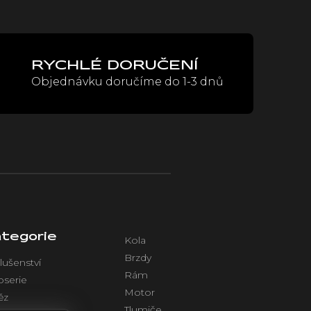
RYCHLÉ DORUČENÍ
Objednávku doručíme do 1-3 dnů
tegorie
Kola
Brzdy
lušenství
Rám
oserie
Motor
ěz
Tlumiče