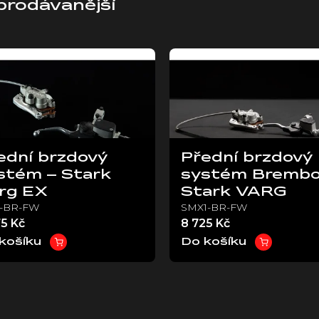
prodávanější
ední brzdový
Přední brzdový
stém – Stark
systém Brembo
rg EX
Stark VARG
1-BR-FW
SMX1-BR-FW
75 Kč
8 725 Kč
košíku
Do košíku
O
v
l