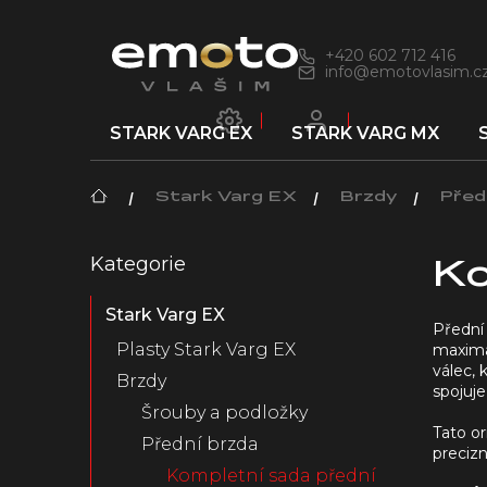
Přejít
na
obsah
+420 602 712 416
info@emotovlasim.c
STARK VARG EX
STARK VARG MX
Domů
Stark Varg EX
Brzdy
Před
P
Kategorie
Přeskočit
o
Ko
kategorie
s
Stark Varg EX
t
Přední
r
Plasty Stark Varg EX
maximá
a
válec, k
Brzdy
n
spojuj
n
Šrouby a podložky
Tato or
í
Přední brzda
precizn
p
Kompletní sada přední
a