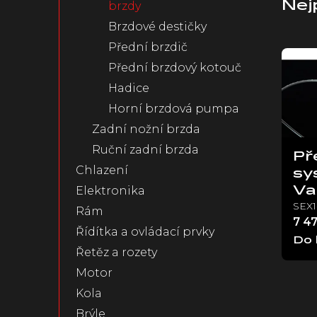
Nej
brzdy
n
Brzdové destičky
e
l
Přední brzdič
V
ý
Přední brzdový kotouč
p
Hadice
i
Horní brzdová pumpa
s
p
Zadní nožní brzda
r
Ruční zadní brzda
o
Př
Chlazení
d
sy
u
Elektronika
Va
k
SEX
Rám
t
7 4
Řídítka a ovládací prvky
ů
Do 
Řetěz a rozety
Motor
Kola
Brýle