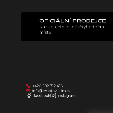
OFICIÁLNÍ PRODEJCE
Nakupujete na důvěryhodném
místě
Z
á
p
a
+420 602 712 416
t
info@emotovlasim.cz
í
facebook
instagram