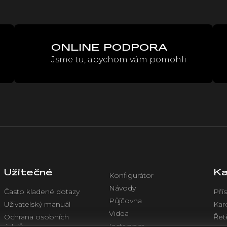
ONLINE PODPORA
Jsme tu, abychom vám pomohli
Užitečné
Ka
Konfigurátor
Návody
Často kladené dotazy
Přís
Půjčovna
Uživatelský manuál
Kar
Videa
Ochrana osobních
Řet
Instagram
údajů