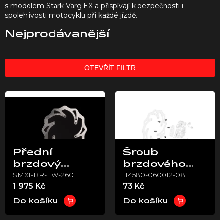
s modelem Stark Varg EX a přispívají k bezpečnosti i
spolehlivosti motocyklu při každé jízdě.
Nejprodávanější
OTEVŘÍT FILTR
V
ý
p
i
s
p
Přední
Šroub
r
brzdový
brzdového
o
SMX1-BR-FW-260
I14580-060012-08
kotouč 260
kotouče
d
1 975 Kč
73 Kč
u
mm – Stark
M6x12 –
k
VARG
Stark VARG
Do košíku
Do košíku
t