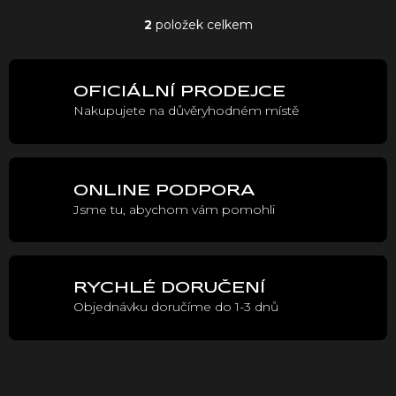
ů
2
položek celkem
O
v
l
á
OFICIÁLNÍ PRODEJCE
d
Nakupujete na důvěryhodném místě
a
c
í
p
r
ONLINE PODPORA
v
Jsme tu, abychom vám pomohli
k
y
v
ý
p
RYCHLÉ DORUČENÍ
i
Objednávku doručíme do 1-3 dnů
s
u