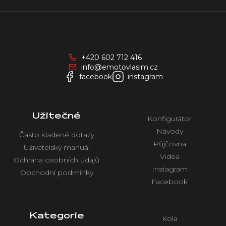
Z
á
p
a
+420 602 712 416
t
info@emotovlasim.cz
í
facebook
instagram
Užitečné
Konfigurátor
Návody
Často kladené dotazy
Půjčovna
Uživatelský manuál
Videa
Ochrana osobních údajů
Instagram
Obchodní podmínky
Facebook
Kategorie
Kola