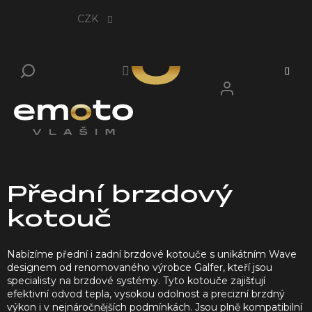
Přejít
na
CZK
obsah
Přední brzdový
kotouč
Nabízíme přední i zadní brzdové kotouče s unikátním Wave
designem od renomovaného výrobce Galfer, kteří jsou
specialisty na brzdové systémy. Tyto kotouče zajišťují
efektivní odvod tepla, vysokou odolnost a precizní brzdný
výkon i v nejnáročnějších podmínkách. Jsou plně kompatibilní