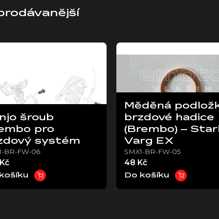
prodávanější
Měděná podlož
njo šroub
brzdové hadice
embo pro
(Brembo) – Star
zdový systém
Varg EX
1-BR-FW-06
SMX1-BR-FW-05
 Kč
48 Kč
košíku
Do košíku