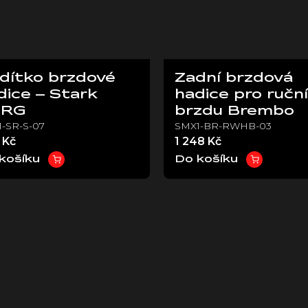
dítko brzdové
Zadní brzdová
dice – Stark
hadice pro ruční
ARG
brzdu Brembo
-SR-S-07
SMX1-BR-RWHB-03
 Kč
1 248 Kč
košíku
Do košíku
O
v
l
á
d
a
c
í