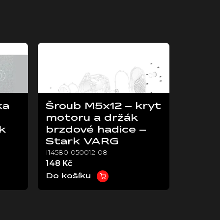
ka
Šroub M5x12 – kryt
motoru a držák
k
brzdové hadice –
Stark VARG
I14580-050012-08
148 Kč
Do košíku