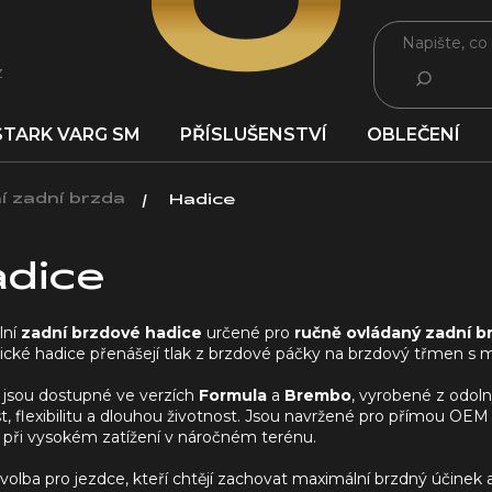
z
HLEDAT
STARK VARG SM
PŘÍSLUŠENSTVÍ
OBLEČENÍ
í zadní brzda
Hadice
dice
lní
zadní brzdové hadice
určené pro
ručně ovládaný zadní b
ické hadice přenášejí tlak z brzdové páčky na brzdový třmen s m
 jsou dostupné ve verzích
Formula
a
Brembo
, vyrobené z odoln
, flexibilitu a dlouhou životnost. Jsou navržené pro přímou OEM
i při vysokém zatížení v náročném terénu.
 volba pro jezdce, kteří chtějí zachovat maximální brzdný účinek a 