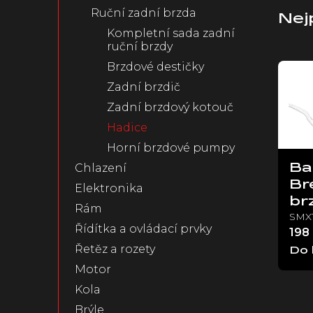
Ruční zadní brzda
n
Nej
e
Kompletní sada zadní
l
ruční brzdy
V
Brzdové destičky
ý
Zadní brzdič
p
i
Zadní brzdový kotouč
s
Hadice
p
Horní brzdové pumpy
r
o
Chlazení
Ba
d
Br
Elektronika
u
br
Rám
k
SMX
Řídítka a ovládací prvky
t
198
ů
Řetěz a rozety
Do 
Motor
Kola
Brýle