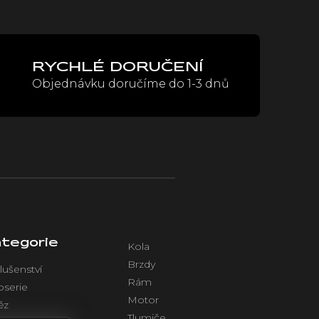
RYCHLÉ DORUČENÍ
Objednávku doručíme do 1-3 dnů
tegorie
Kola
Brzdy
lušenství
Rám
oserie
Motor
ěz
Tlumiče