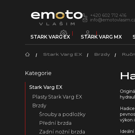
Přejít
na
obsah
+420 602 712 416
info@emotovlasim.c
STARK VARG EX
STARK VARG MX
Domů
Stark Varg EX
Brzdy
Ručn
P
Kategorie
Přeskočit
o
Ha
kategorie
s
Stark Varg EX
t
Originá
r
Plasty Stark Varg EX
hydraul
a
Brzdy
n
Hadice
pevnost
n
Šrouby a podložky
výkon 
í
Přední brzda
p
Ideální
Zadní nožní brzda
a