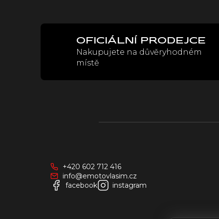
OFICIÁLNÍ PRODEJCE
Nakupujete na důvěryhodném
místě
Z
á
p
a
+420 602 712 416
t
info@emotovlasim.cz
í
facebook
instagram