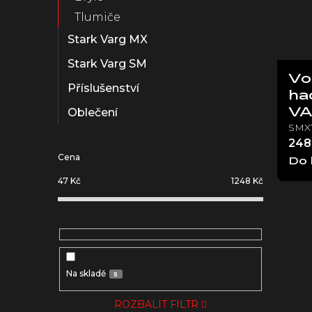
Tlumiče
Stark Varg MX
Stark Varg SM
Vo
Příslušenství
ha
Oblečení
V
SMX1
248
Cena
Do 
47
Kč
1248
Kč
Na skladě
5
ROZBALIT FILTR