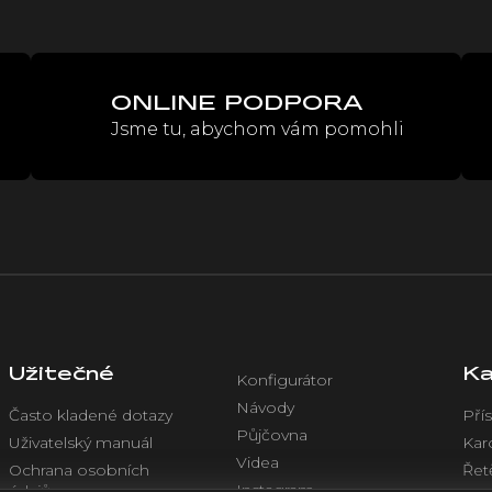
p
r
v
k
y
ONLINE PODPORA
v
ý
Jsme tu, abychom vám pomohli
p
i
s
u
Užitečné
Ka
Konfigurátor
Návody
Často kladené dotazy
Přís
Půjčovna
Uživatelský manuál
Kar
Videa
Ochrana osobních
Řet
Instagram
údajů