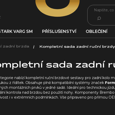
z
HLEDAT
STARK VARG SM
PŘÍSLUŠENSTVÍ
OBLEČENÍ
í zadní brzda
Kompletní sada zadní ruční brzdy
mpletní sada zadní r
tegorie nabízí kompletní ruční brzdové sestavy pro zadní kolo 
ukou z řídítek. Obsahuje plně kompatibilní systémy značek
Form
ých montážních prvků v jedné sadě. Ideální pro technickou jízdu
lní kontrola nad brzdou bez použití nohy. Komponenty Brembo př
livost i v extrémních podmínkách. Vše připraveno pro přímou O