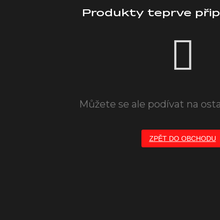
Produkty teprve při
Můžete se ale podívat na osta
ZPĚT DO OBCHODU