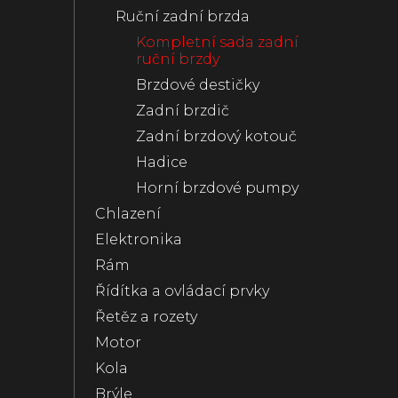
Ruční zadní brzda
n
e
Kompletní sada zadní
l
ruční brzdy
Brzdové destičky
Zadní brzdič
Zadní brzdový kotouč
Hadice
Horní brzdové pumpy
Chlazení
Elektronika
Rám
Řídítka a ovládací prvky
Řetěz a rozety
Motor
Kola
Brýle