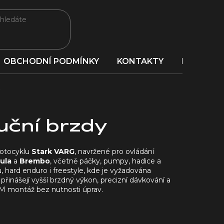
OBCHODNÍ PODMÍNKY
KONTAKTY
PORADNA
uční brzdy
motocyklu
Stark VARG
, navržené pro ovládání
ula
a
Brembo
, včetně páčky, pumpy, hadice a
, hard enduro i freestyle, kde je vyžadována
inášejí vyšší brzdný výkon, precizní dávkování a
EM montáž bez nutnosti úprav.