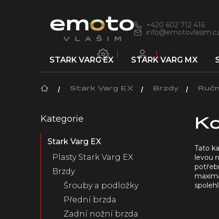
Přejít
na
obsah
+420 602 712 416
info@emotovlasim.c
STARK VARG EX
STARK VARG MX
Domů
Stark Varg EX
Brzdy
Ručn
P
Kategorie
Přeskočit
o
Ko
kategorie
s
Stark Varg EX
t
Tato ka
r
Plasty Stark Varg EX
levou r
a
potřebn
Brzdy
n
maximá
spoleh
n
Šrouby a podložky
í
Přední brzda
p
Zadní nožní brzda
a